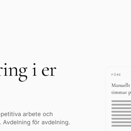
ng i er
FÖRE
Manuellt
timmar p
petitiva arbete och
 Avdelning för avdelning.