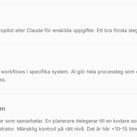
ilot eller Claude för enskilda uppgifter. Ett bra första ste
workflows i specifika system. AI gör hela processteg som c
ss.
am
er som samarbetar. En planerare delegerar till en kodare s
strator. Mänsklig kontroll på rätt nivå. Det är här +10–15 tim