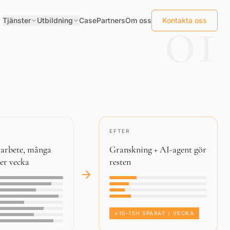
01
Tjänster
Utbildning
Case
Partners
Om oss
Kontakta oss
EFTER
 arbete, många
Granskning + AI-agent gör
er vecka
resten
+10–15H SPARAT / VECKA