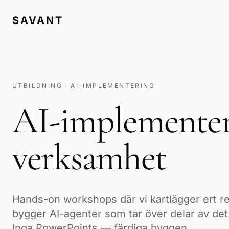
SAVANT
UTBILDNING · AI-IMPLEMENTERING
AI-implementeri
verksamhet
Hands-on workshops där vi kartlägger ert re
bygger AI-agenter som tar över delar av det.
Inga PowerPoints — färdiga byggen.