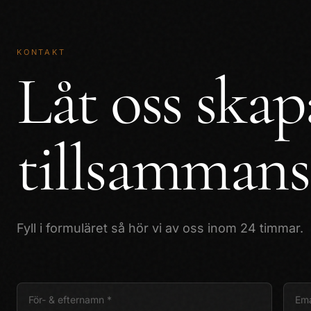
KONTAKT
Låt oss ska
tillsammans
Fyll i formuläret så hör vi av oss inom 24 timmar.