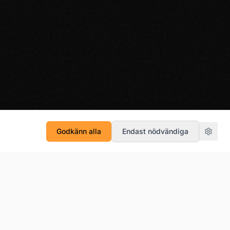
Boka ett möte
Godkänn alla
Endast nödvändiga
Nyhetsbrev
ken 16
Få våra senaste insikter