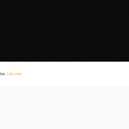
lse.
Läs mer
Företaget
Kontakt
Slottsbac
Om oss