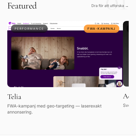
01
Featured
Dra för att utforska →
PERFORMANCE
FWA-KAMPANJ
PE
Acas
Telia
Sverig
FWA-kampanj med geo-targeting — laserexakt
annonsering.