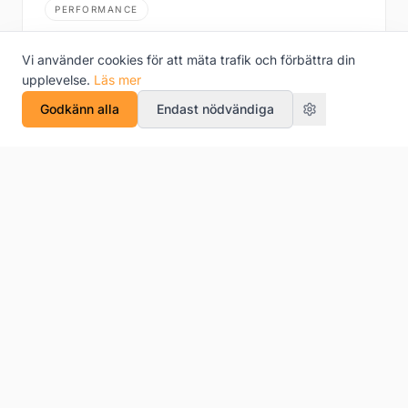
PERFORMANCE
Ovumia
Vi använder cookies för att mäta trafik och förbättra din
Fertilitetsklinik.
upplevelse.
Läs mer
Boka ett möte
Godkänn alla
Endast nödvändiga
PERFORMANCE
Sjösten Sweden