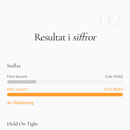
02
Resultat i
siffror
Stellaz
Före Savant
0.8
x ROAS
Efter Savant
3.17
x ROAS
4x förbättring
Hold On Tight