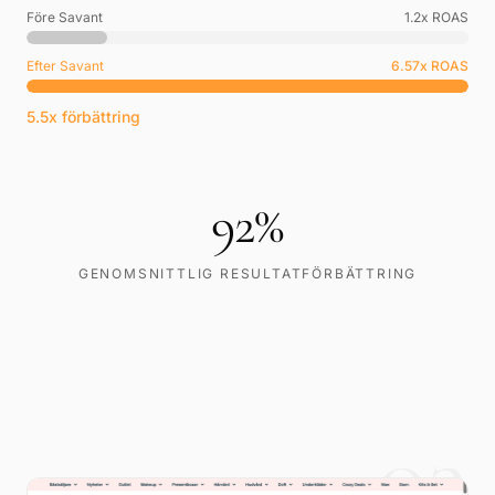
Före Savant
1.2
x ROAS
Efter Savant
6.57
x ROAS
5.5x förbättring
92
%
GENOMSNITTLIG RESULTATFÖRBÄTTRING
03