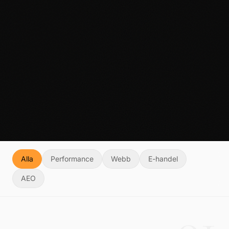
Alla
Performance
Webb
E-handel
AEO